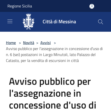
Salta al contenuto principale
Regione Sicilia
Città di Messina
Home
>
Novità
>
Avvisi
>
Avviso pubblico per l'assegnazione in concessione d'uso di
n. 6 (sei) postazioni in Largo Minutoli, lato Palazzo del
Catasto, per la vendita di escursioni in città
Avviso pubblico per
l'assegnazione in
concessione d'uso di