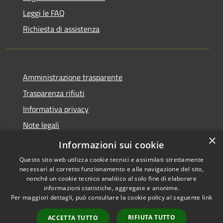
Leggi le FAQ
Richiesta di assistenza
Amministrazione trasparente
Trasparenza rifiuti
Informativa privacy
Note legali
×
Dichiarazione di accessibilità
Informazioni sui cookie
Questo sito web utilizza cookie tecnici e assimilati strettamente
necessari al corretto funzionamento e alla navigazione del sito,
nonché un cookie tecnico analitico al solo fine di elaborare
informazioni statistiche, aggregate e anonime.
RSS
Copyright © 2026 • Città di
Per maggiori dettagli, può consultare la cookie policy al seguente
link
Accessibilità
Messina • Powered by
Privacy
Municipium
Accesso
•
RIFIUTA TUTTO
ACCETTA TUTTO