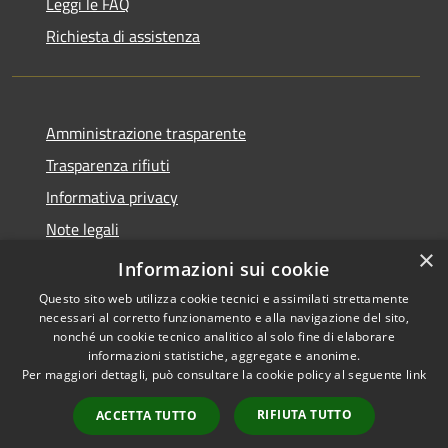
Leggi le FAQ
Richiesta di assistenza
Amministrazione trasparente
Trasparenza rifiuti
Informativa privacy
Note legali
×
Dichiarazione di accessibilità
Informazioni sui cookie
Questo sito web utilizza cookie tecnici e assimilati strettamente
necessari al corretto funzionamento e alla navigazione del sito,
nonché un cookie tecnico analitico al solo fine di elaborare
informazioni statistiche, aggregate e anonime.
RSS
Copyright © 2026 • Città di
Per maggiori dettagli, può consultare la cookie policy al seguente
link
Accessibilità
Messina • Powered by
Privacy
Municipium
Accesso
•
RIFIUTA TUTTO
ACCETTA TUTTO
Cookie
redazione