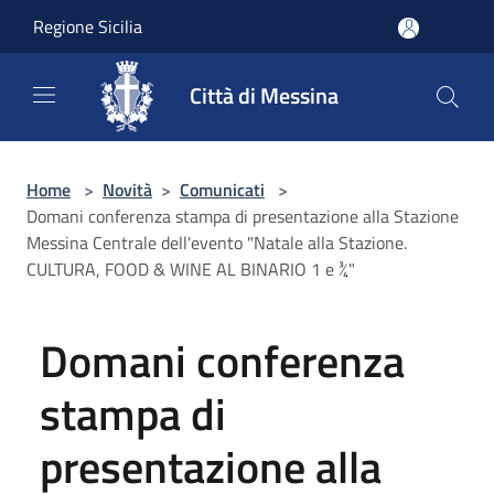
Salta al contenuto principale
Regione Sicilia
Città di Messina
Home
>
Novità
>
Comunicati
>
Domani conferenza stampa di presentazione alla Stazione
Messina Centrale dell'evento "Natale alla Stazione.
CULTURA, FOOD & WINE AL BINARIO 1 e ¾"
Domani conferenza
stampa di
presentazione alla