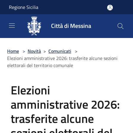
Salta al contenuto principale
Regione Sicilia
Città di Messina
Home
>
Novità
>
Comunicati
>
Elezioni amministrative 2026: trasferite alcune sezioni
elettorali del territorio comunale
Elezioni
amministrative 2026:
trasferite alcune
sezioni elettorali del