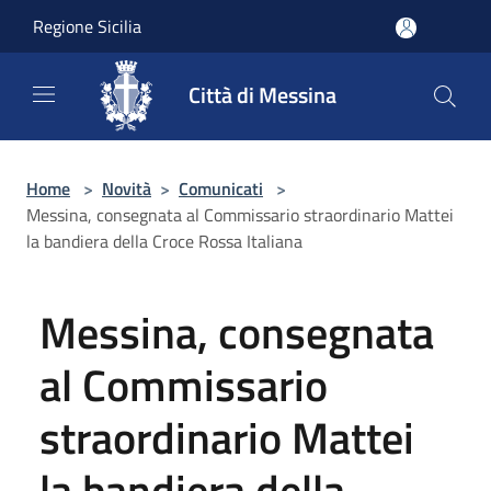
Salta al contenuto principale
Regione Sicilia
Città di Messina
Home
>
Novità
>
Comunicati
>
Messina, consegnata al Commissario straordinario Mattei
la bandiera della Croce Rossa Italiana
Messina, consegnata
al Commissario
straordinario Mattei
la bandiera della