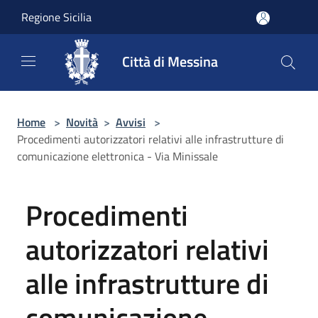
Salta al contenuto principale
Regione Sicilia
Città di Messina
Home
>
Novità
>
Avvisi
>
Procedimenti autorizzatori relativi alle infrastrutture di
comunicazione elettronica - Via Minissale
Procedimenti
autorizzatori relativi
alle infrastrutture di
comunicazione