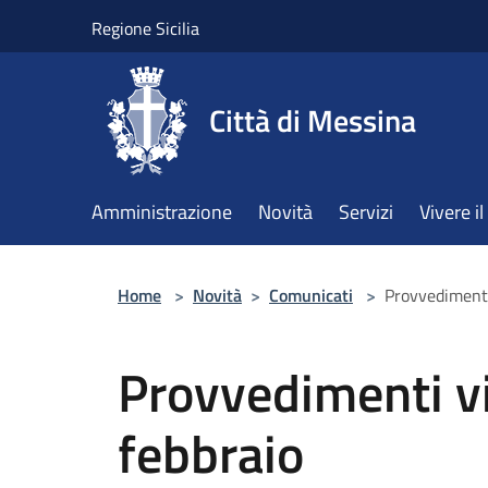
Salta al contenuto principale
Regione Sicilia
Città di Messina
Amministrazione
Novità
Servizi
Vivere 
Home
>
Novità
>
Comunicati
>
Provvedimenti 
Provvedimenti vi
febbraio