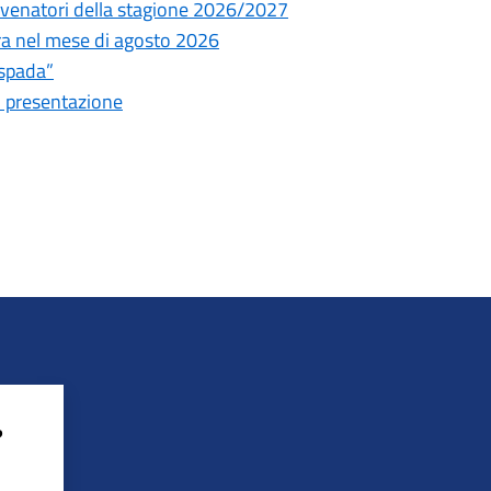
ni venatori della stagione 2026/2027
tura nel mese di agosto 2026
espada”
i presentazione
?