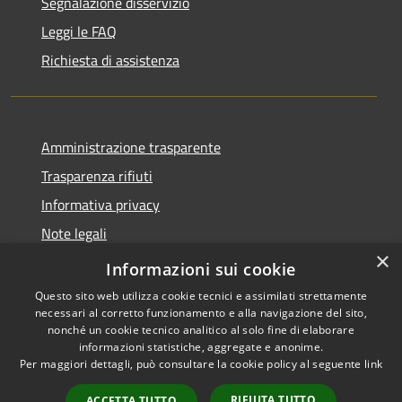
Segnalazione disservizio
Leggi le FAQ
Richiesta di assistenza
Amministrazione trasparente
Trasparenza rifiuti
Informativa privacy
Note legali
×
Dichiarazione di accessibilità
Informazioni sui cookie
Questo sito web utilizza cookie tecnici e assimilati strettamente
necessari al corretto funzionamento e alla navigazione del sito,
nonché un cookie tecnico analitico al solo fine di elaborare
informazioni statistiche, aggregate e anonime.
RSS
Copyright © 2026 • Città di
Per maggiori dettagli, può consultare la cookie policy al seguente
link
Accessibilità
Messina • Powered by
Privacy
Municipium
Accesso
•
RIFIUTA TUTTO
ACCETTA TUTTO