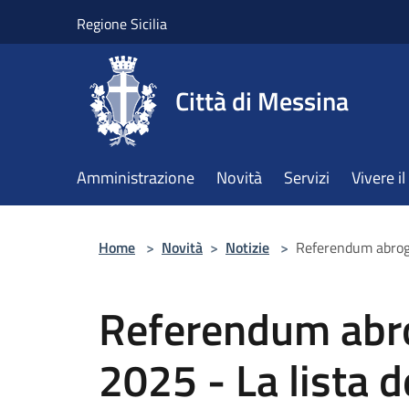
Salta al contenuto principale
Regione Sicilia
Città di Messina
Amministrazione
Novità
Servizi
Vivere 
Home
>
Novità
>
Notizie
>
Referendum abrogat
Referendum abro
2025 - La lista d