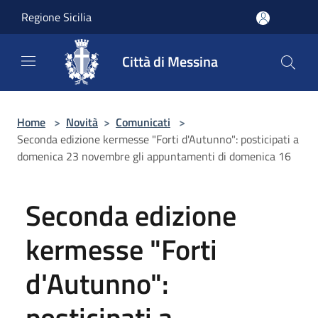
Salta al contenuto principale
Regione Sicilia
Città di Messina
Home
>
Novità
>
Comunicati
>
Seconda edizione kermesse "Forti d'Autunno": posticipati a
domenica 23 novembre gli appuntamenti di domenica 16
Seconda edizione
kermesse "Forti
d'Autunno":
posticipati a