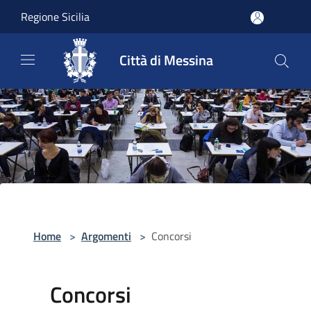
Salta al contenuto principale
Regione Sicilia
Città di Messina
Home
>
Argomenti
>
Concorsi
Concorsi