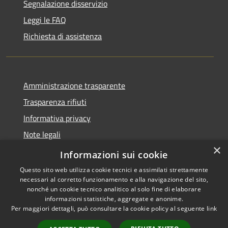
Segnalazione disservizio
Leggi le FAQ
Richiesta di assistenza
Amministrazione trasparente
Trasparenza rifiuti
Informativa privacy
Note legali
×
Dichiarazione di accessibilità
Informazioni sui cookie
Questo sito web utilizza cookie tecnici e assimilati strettamente
necessari al corretto funzionamento e alla navigazione del sito,
nonché un cookie tecnico analitico al solo fine di elaborare
informazioni statistiche, aggregate e anonime.
RSS
Copyright © 2026 • Città di
Per maggiori dettagli, può consultare la cookie policy al seguente
link
Accessibilità
Messina • Powered by
Privacy
Municipium
Accesso
•