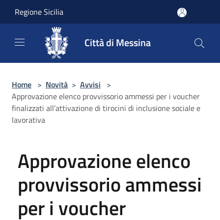
Salta al contenuto principale
Regione Sicilia
Città di Messina
Home
>
Novità
>
Avvisi
>
Approvazione elenco provvissorio ammessi per i voucher
finalizzati all’attivazione di tirocini di inclusione sociale e
lavorativa
Approvazione elenco
provvissorio ammessi
per i voucher