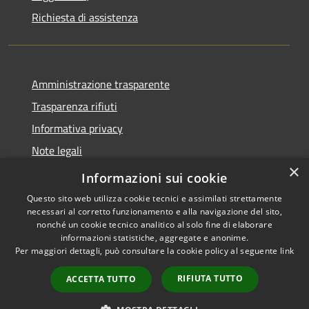
Richiesta di assistenza
Amministrazione trasparente
Trasparenza rifiuti
Informativa privacy
Note legali
×
Dichiarazione di accessibilità
Informazioni sui cookie
Questo sito web utilizza cookie tecnici e assimilati strettamente
necessari al corretto funzionamento e alla navigazione del sito,
nonché un cookie tecnico analitico al solo fine di elaborare
informazioni statistiche, aggregate e anonime.
RSS
Copyright © 2026 • Città di
Per maggiori dettagli, può consultare la cookie policy al seguente
link
Accessibilità
Messina • Powered by
Privacy
Municipium
Accesso
•
RIFIUTA TUTTO
ACCETTA TUTTO
Cookie
redazione
Mappa del sito