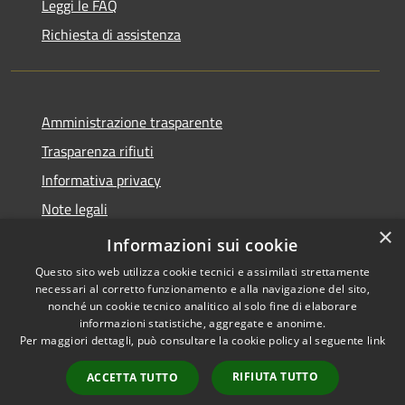
Leggi le FAQ
Richiesta di assistenza
Amministrazione trasparente
Trasparenza rifiuti
Informativa privacy
Note legali
×
Dichiarazione di accessibilità
Informazioni sui cookie
Questo sito web utilizza cookie tecnici e assimilati strettamente
necessari al corretto funzionamento e alla navigazione del sito,
nonché un cookie tecnico analitico al solo fine di elaborare
informazioni statistiche, aggregate e anonime.
RSS
Copyright © 2026 • Città di
Per maggiori dettagli, può consultare la cookie policy al seguente
link
Accessibilità
Messina • Powered by
Privacy
Municipium
Accesso
•
RIFIUTA TUTTO
ACCETTA TUTTO
Cookie
redazione