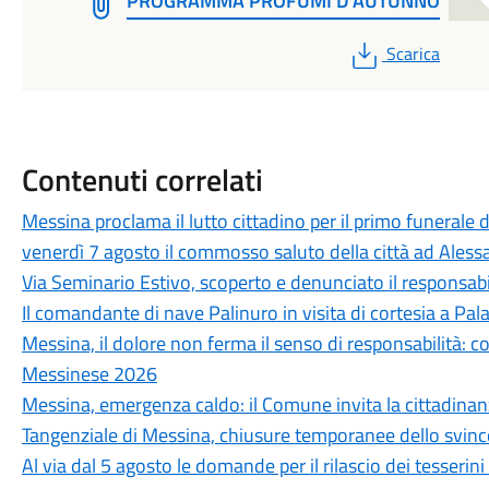
PROGRAMMA PROFUMI D'AUTUNNO
PDF
Scarica
Contenuti correlati
Messina proclama il lutto cittadino per il primo funerale d
venerdì 7 agosto il commosso saluto della città ad Aless
Via Seminario Estivo, scoperto e denunciato il responsabile 
Il comandante di nave Palinuro in visita di cortesia a Pa
Messina, il dolore non ferma il senso di responsabilità: c
Messinese 2026
Messina, emergenza caldo: il Comune invita la cittadina
Tangenziale di Messina, chiusure temporanee dello svinc
Al via dal 5 agosto le domande per il rilascio dei tesseri