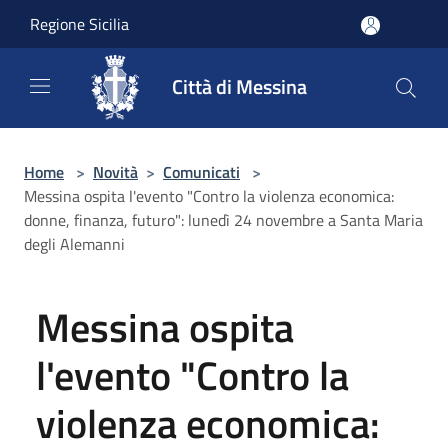
Salta al contenuto principale
Regione Sicilia
Città di Messina
Home
>
Novità
>
Comunicati
>
Messina ospita l'evento "Contro la violenza economica:
donne, finanza, futuro": lunedì 24 novembre a Santa Maria
degli Alemanni
Messina ospita
l'evento "Contro la
violenza economica: