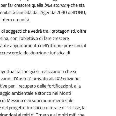
per far crescere quella
blue economy
che sta
stenibilità lanciata dall'Agenda 2030 dell'ONU,
l’intera umanità.
i soggetti che vedrà tra i protagonisti, oltre
a, con l'obiettivo di fare crescere
ortante appuntamento dell'ottobre prossimo, il
ccrescere la destinazione turistica di
ogettualità che già si realizzano o che si
anni d'Austria” arrivato alla XV edizione,
tive per il recupero delle fortificazioni, alla
aesaggio ambientale e storico nei Monti
tro di Messina e ai suoi monumenti stile
 del progetto turistico culturale di "Ulisse, la
ispirandosi ai miti di Omero e ai molti miti che