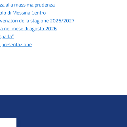
nza alla massima prudenza
olo di Messina Centro
ni venatori della stagione 2026/2027
tura nel mese di agosto 2026
espada”
i presentazione