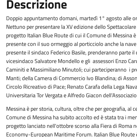
Descrizione
Doppio appuntamento domani, martedì 1° agosto alle ore 
Nettuno per presentare la XV edizione dello Spettacolare
progetto Italian Blue Route di cui il Comune di Messina è t
presente con il suo ormeggio al porticciolo anche la nave a 
presente il sindaco Federico Basile, prenderanno parte il d
vicesindaco Salvatore Mondello e gli assessori Enzo Ca
Caminiti e Massimiliano Minutoli; cui parteciperanno i p
Manti; della Camera di Commercio Ivo Blandina; di Asson
Circolo Ricreativo di Pace; Renato Carafa della Lega Nava
Universitaria Tor Vergata e Alfredo Giacon dell’Associazion
Messina è per storia, cultura, oltre che per geografia, al
Comune di Messina ha subito accolto ed è stata tra i memb
progetto lanciato nell'ottobre scorso alla Fiera di Roma ne
Economy-European Maritime Forum. Italian Blue Route è 