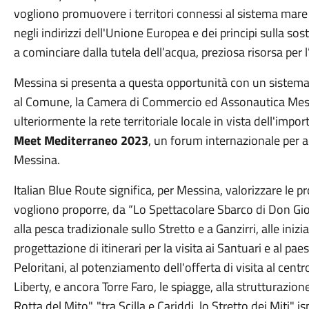
vogliono promuovere i territori connessi al sistema mare 
negli indirizzi dell'Unione Europea e dei principi sulla so
a cominciare dalla tutela dell’acqua, preziosa risorsa per 
Messina si presenta a questa opportunità con un sistema d
al Comune, la Camera di Commercio ed Assonautica Messin
ulteriormente la rete territoriale locale in vista dell'imp
Meet Mediterraneo 2023
, un forum internazionale per a
Messina.
Italian Blue Route significa, per Messina, valorizzare le pr
vogliono proporre, da “Lo Spettacolare Sbarco di Don Giov
alla pesca tradizionale sullo Stretto e a Ganzirri, alle inizia
progettazione di itinerari per la visita ai Santuari e al p
Peloritani, al potenziamento dell'offerta di visita al cen
Liberty, e ancora Torre Faro, le spiagge, alla strutturazione
Rotta del Mito", "tra Scilla e Cariddi, lo Stretto dei Miti" 