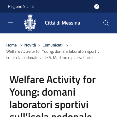
Salta al contenuto principale
Regione Sicilia
Città di Messina
Home
>
Novità
>
Comunicati
>
Welfare Activity for Young: domani laboratori sportivi
sull’isola pedonale viale S. Martino e piazza Cairoli
Welfare Activity for
Young: domani
laboratori sportivi
sull’isola pedonale