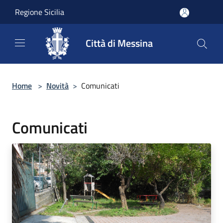
Salta al contenuto principale
Regione Sicilia
Città di Messina
Home
>
Novità
>
Comunicati
Comunicati