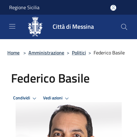
Salta al contenuto principale
Regione Sicilia
Città di Messina
Home
>
Amministrazione
>
Politici
>
Federico Basile
Federico Basile
Condividi
Vedi azioni