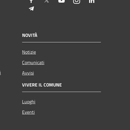
Facebook
Twitter
Youtube
Instagram
LinkedIn
Telegram
NOVITÀ
Notizie
Comunicati
i
Avvisi
VIVERE IL COMUNE
Luoghi
Eventi