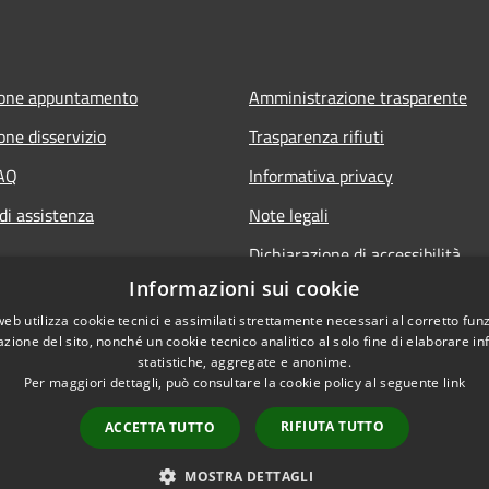
ione appuntamento
Amministrazione trasparente
one disservizio
Trasparenza rifiuti
FAQ
Informativa privacy
di assistenza
Note legali
Dichiarazione di accessibilità
Informazioni sui cookie
web utilizza cookie tecnici e assimilati strettamente necessari al corretto fu
azione del sito, nonché un cookie tecnico analitico al solo fine di elaborare i
statistiche, aggregate e anonime.
Per maggiori dettagli, può consultare la cookie policy al seguente
link
RIFIUTA TUTTO
ACCETTA TUTTO
l sito
Copyright © 2026 • Città 
MOSTRA DETTAGLI