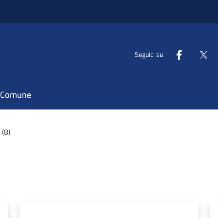
Seguici su
il Comune
 (8)