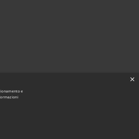
×
nzionamento e
nformazioni
Municipium
Accesso redazione
di Messina • Powered by
•