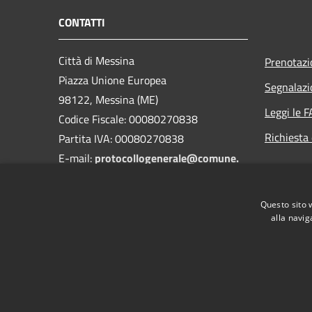
CONTATTI
Città di Messina
Prenotaz
Piazza Unione Europea
Segnalazi
98122, Messina (ME)
Leggi le 
Codice Fiscale: 00080270838
Richiesta 
Partita IVA: 00080270838
E-mail:
protocollogenerale@comune.
messina.it
PEC:
protocollo@pec.comune.messina.it
Questo sito 
Centralino Unico:+39 090 7721
alla navig
RSS
Accessibilità
Privacy
Cookie
Mappa de