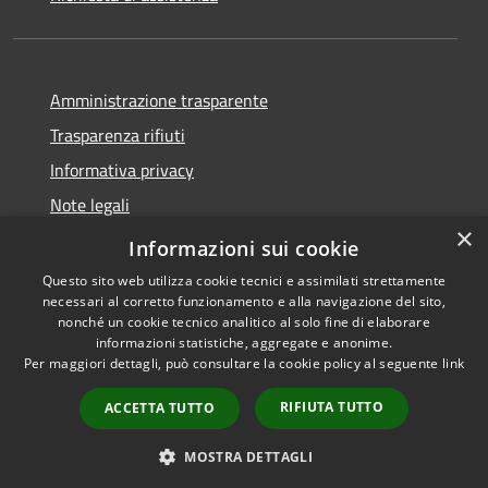
Amministrazione trasparente
Trasparenza rifiuti
Informativa privacy
Note legali
×
Dichiarazione di accessibilità
Informazioni sui cookie
Questo sito web utilizza cookie tecnici e assimilati strettamente
necessari al corretto funzionamento e alla navigazione del sito,
nonché un cookie tecnico analitico al solo fine di elaborare
informazioni statistiche, aggregate e anonime.
RSS
Copyright © 2026 • Città di
Per maggiori dettagli, può consultare la cookie policy al seguente
link
Accessibilità
Messina • Powered by
Privacy
Municipium
Accesso
•
RIFIUTA TUTTO
ACCETTA TUTTO
Cookie
redazione
Mappa del sito
MOSTRA DETTAGLI