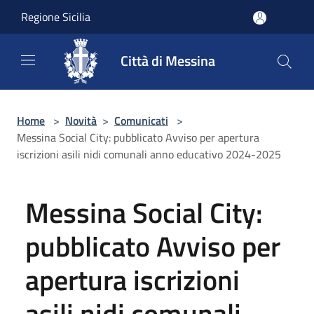
Salta al contenuto principale
Regione Sicilia
Città di Messina
Home
>
Novità
>
Comunicati
>
Messina Social City: pubblicato Avviso per apertura
iscrizioni asili nidi comunali anno educativo 2024-2025
Messina Social City:
pubblicato Avviso per
apertura iscrizioni
asili nidi comunali