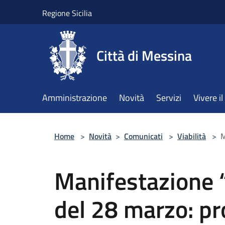
Salta al contenuto principale
Regione Sicilia
Città di Messina
Amministrazione
Novità
Servizi
Vivere 
Home
>
Novità
>
Comunicati
>
Viabilità
>
M
Manifestazione “
del 28 marzo: pr