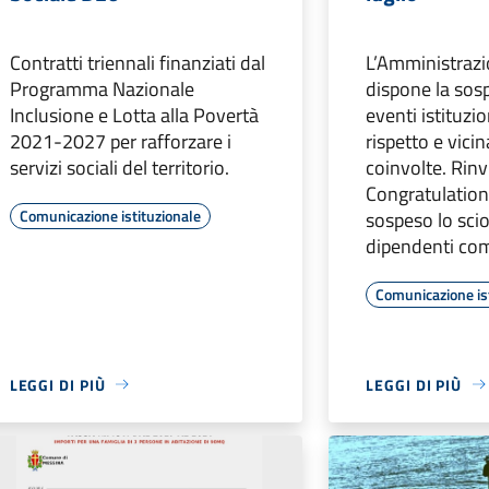
Contratti triennali finanziati dal
L’Amministraz
Programma Nazionale
dispone la sos
Inclusione e Lotta alla Povertà
eventi istituzio
2021-2027 per rafforzare i
rispetto e vici
servizi sociali del territorio.
coinvolte. Rinv
Congratulatio
Comunicazione istituzionale
sospeso lo sci
dipendenti com
Comunicazione is
LEGGI DI PIÙ
LEGGI DI PIÙ