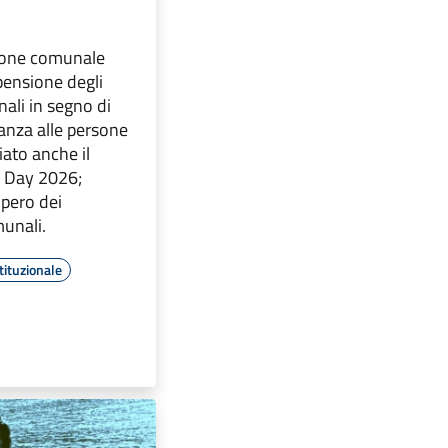
ione comunale
pensione degli
nali in segno di
nanza alle persone
iato anche il
n Day 2026;
opero dei
unali.
tituzionale