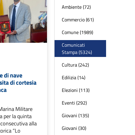
Ambiente (72)
Commercio (61)
Comune (1989)
Comunicati
Stampa (5324)
Cultura (242)
e di nave
Edilizia (14)
sita di cortesia
nca
Elezioni (113)
Eventi (292)
 Marina Militare
Giovani (135)
a per la quinta
 consecutiva alla
Giovani (30)
torica “Lo