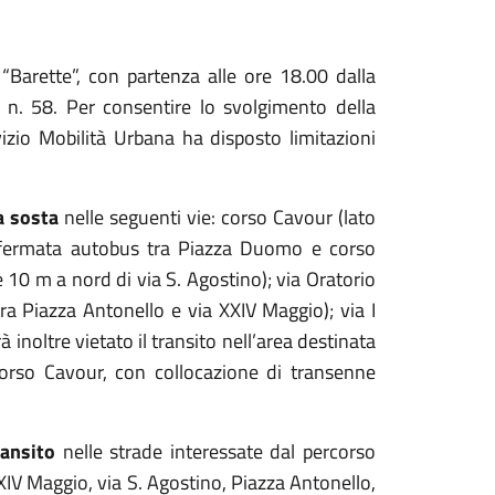
e “Barette”, con partenza alle ore 18.00 dalla
o n. 58.
Per consentire lo svolgimento della
izio Mobilità Urbana ha disposto limitazioni
a sosta
nelle seguenti vie: corso Cavour (lato
ea fermata autobus tra Piazza Duomo e corso
e 10 m a nord di via S. Agostino); via Oratorio
 tra Piazza Antonello e via XXIV Maggio); via I
rà inoltre vietato il transito nell’area destinata
rso Cavour, con collocazione di transenne
ransito
nelle strade interessate dal percorso
XXIV Maggio, via S. Agostino, Piazza Antonello,