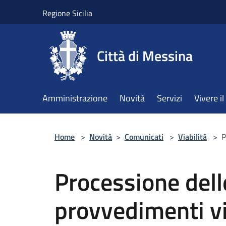
Salta al contenuto principale
Regione Sicilia
Città di Messina
Amministrazione
Novità
Servizi
Vivere 
Home
>
Novità
>
Comunicati
>
Viabilità
>
P
Processione delle
provvedimenti via