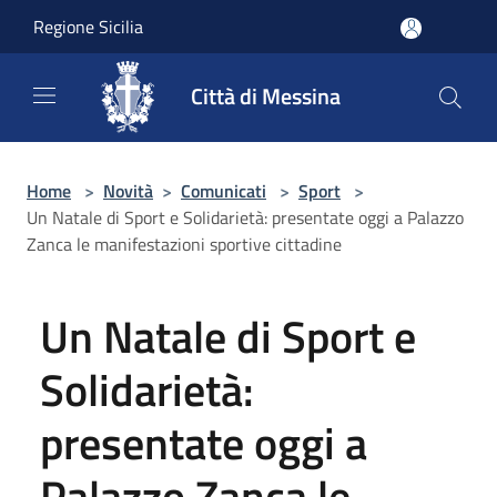
Salta al contenuto principale
Regione Sicilia
Città di Messina
Home
>
Novità
>
Comunicati
>
Sport
>
Un Natale di Sport e Solidarietà: presentate oggi a Palazzo
Zanca le manifestazioni sportive cittadine
Un Natale di Sport e
Solidarietà:
presentate oggi a
Palazzo Zanca le