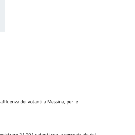
’affluenza dei votanti a Messina, per le
registrare 31.991 votanti con la percentuale del