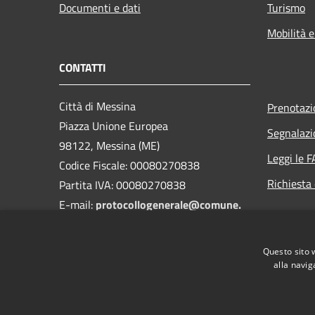
Documenti e dati
Turismo
Mobilità e
CONTATTI
Città di Messina
Prenotaz
Piazza Unione Europea
Segnalazi
98122, Messina (ME)
Leggi le 
Codice Fiscale: 00080270838
Richiesta 
Partita IVA: 00080270838
E-mail:
protocollogenerale@comune.
messina.it
PEC:
protocollo@pec.comune.messina.it
Questo sito 
Centralino Unico:+39 090 7721
alla navig