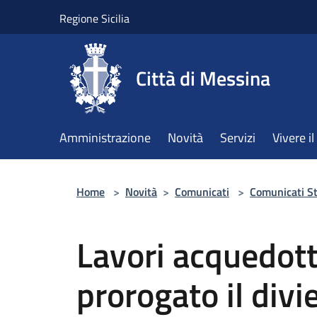
Salta al contenuto principale
Regione Sicilia
Città di Messina
Amministrazione
Novità
Servizi
Vivere 
Home
>
Novità
>
Comunicati
>
Comunicati S
Lavori acquedot
prorogato il divie