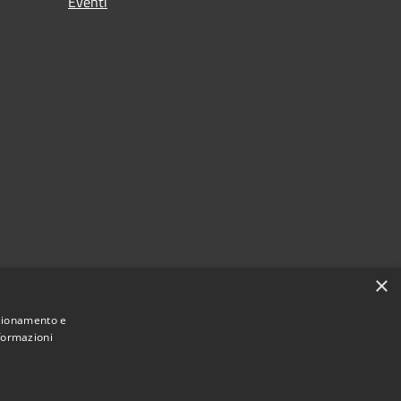
Eventi
×
nzionamento e
nformazioni