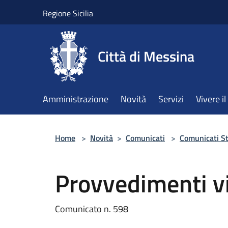
Salta al contenuto principale
Regione Sicilia
Città di Messina
Amministrazione
Novità
Servizi
Vivere 
Home
>
Novità
>
Comunicati
>
Comunicati S
Provvedimenti vi
Comunicato n. 598