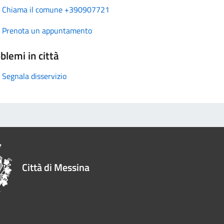
Chiama il comune +390907721
Prenota un appuntamento
blemi in città
Segnala disservizio
Città di Messina