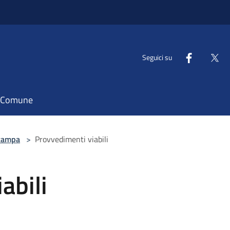
Seguici su
il Comune
tampa
>
Provvedimenti viabili
abili