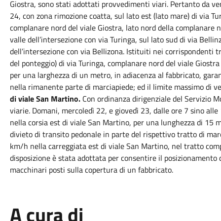
Giostra, sono stati adottati provvedimenti viari. Pertanto da ven
24, con zona rimozione coatta, sul lato est (lato mare) di via Tu
complanare nord del viale Giostra, lato nord della complanare no
valle dell’intersezione con via Turinga, sul lato sud di via Belli
dell’intersezione con via Bellizona. Istituiti nei corrispondenti t
del ponteggio) di via Turinga, complanare nord del viale Giostra e
per una larghezza di un metro, in adiacenza al fabbricato, garan
nella rimanente parte di marciapiede; ed il limite massimo di v
di viale San Martino.
Con ordinanza dirigenziale del Servizio Mo
viarie. Domani, mercoledì 22, e giovedì 23, dalle ore 7 sino alle 1
nella corsia est di viale San Martino, per una lunghezza di 15 m
divieto di transito pedonale in parte del rispettivo tratto di mar
km/h nella carreggiata est di viale San Martino, nel tratto com
disposizione è stata adottata per consentire il posizionamento
macchinari posti sulla copertura di un fabbricato.
A cura di