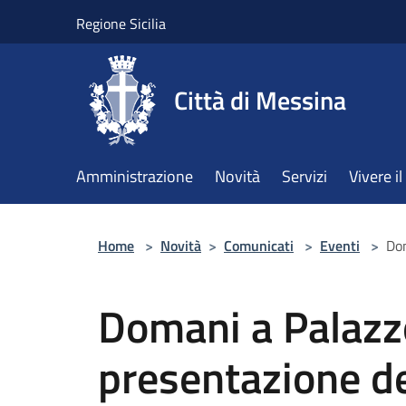
Salta al contenuto principale
Regione Sicilia
Città di Messina
Amministrazione
Novità
Servizi
Vivere 
Home
>
Novità
>
Comunicati
>
Eventi
>
Dom
Domani a Palazz
presentazione de