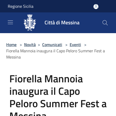
Salta al contenuto principale
Regione Sicilia
Città di Messina
Home
>
Novità
>
Comunicati
>
Eventi
>
Fiorella Mannoia inaugura il Capo Peloro Summer Fest a
Messina
Fiorella Mannoia
inaugura il Capo
Peloro Summer Fest a
Messina