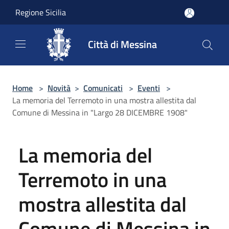
Salta al contenuto principale
Regione Sicilia
Città di Messina
Home
>
Novità
>
Comunicati
>
Eventi
>
La memoria del Terremoto in una mostra allestita dal
Comune di Messina in "Largo 28 DICEMBRE 1908"
La memoria del
Terremoto in una
mostra allestita dal
Comune di Messina in