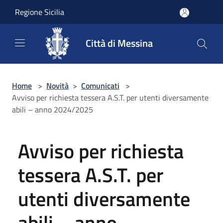
Salta al contenuto principale
Regione Sicilia
Città di Messina
Home
>
Novità
>
Comunicati
>
Avviso per richiesta tessera A.S.T. per utenti diversamente
abili – anno 2024/2025
Avviso per richiesta
tessera A.S.T. per
utenti diversamente
abili – anno