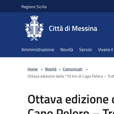
Salta al contenuto principale
Regione Sicilia
Città di Messina
Amministrazione
Novità
Servizi
Vivere 
Home
>
Novità
>
Comunicati
>
Ottava edizione della "10 km di Capo Peloro – Tro
Ottava edizione 
Capo Peloro – Tr