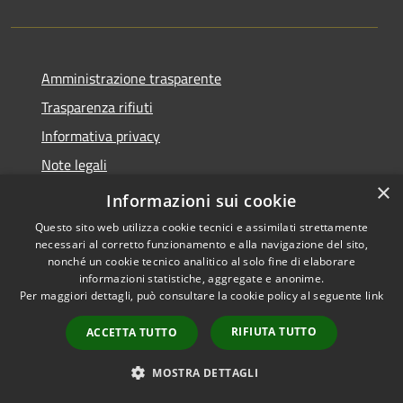
Amministrazione trasparente
Trasparenza rifiuti
Informativa privacy
Note legali
×
Dichiarazione di accessibilità
Informazioni sui cookie
Questo sito web utilizza cookie tecnici e assimilati strettamente
necessari al corretto funzionamento e alla navigazione del sito,
nonché un cookie tecnico analitico al solo fine di elaborare
informazioni statistiche, aggregate e anonime.
RSS
Copyright © 2026 • Città di
Per maggiori dettagli, può consultare la cookie policy al seguente
link
Accessibilità
Messina • Powered by
Privacy
Municipium
Accesso
•
RIFIUTA TUTTO
ACCETTA TUTTO
Cookie
redazione
Mappa del sito
MOSTRA DETTAGLI