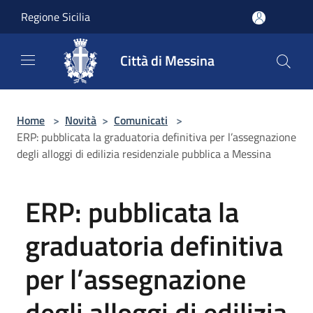
Salta al contenuto principale
Regione Sicilia
Città di Messina
Home
>
Novità
>
Comunicati
>
ERP: pubblicata la graduatoria definitiva per l’assegnazione
degli alloggi di edilizia residenziale pubblica a Messina
ERP: pubblicata la
graduatoria definitiva
per l’assegnazione
degli alloggi di edilizia