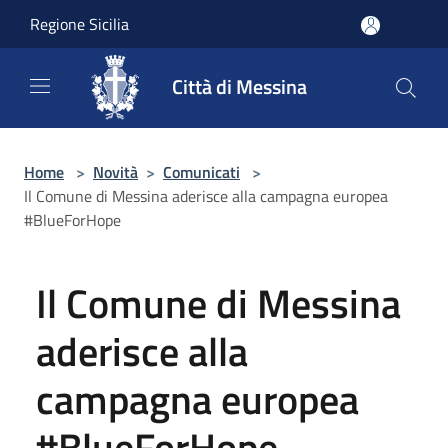
Salta al contenuto principale
Regione Sicilia
Città di Messina
Home
>
Novità
>
Comunicati
>
Il Comune di Messina aderisce alla campagna europea
#BlueForHope
Il Comune di Messina
aderisce alla
campagna europea
#BlueForHope