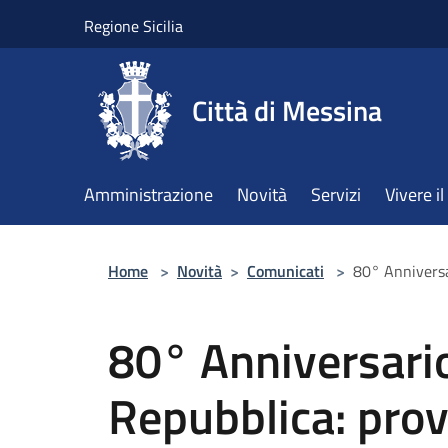
Salta al contenuto principale
Regione Sicilia
Città di Messina
Amministrazione
Novità
Servizi
Vivere 
Home
>
Novità
>
Comunicati
>
80° Anniversar
80° Anniversario
Repubblica: prov