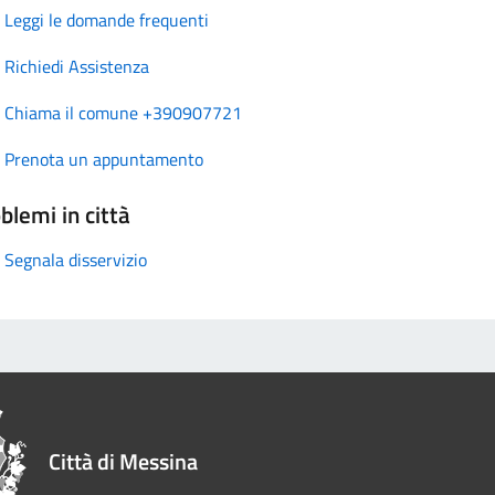
Leggi le domande frequenti
Richiedi Assistenza
Chiama il comune +390907721
Prenota un appuntamento
blemi in città
Segnala disservizio
Città di Messina