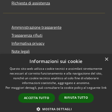
Richiesta di assistenza
Amministrazione trasparente
Trasparenza rifiuti
Informativa privacy
Note legali
×
Dichiarazione di accessibilità
Informazioni sui cookie
Questo sito web utilizza cookie tecnici e assimilati strettamente
necessari al corretto funzionamento e alla navigazione del sito,
nonché un cookie tecnico analitico al solo fine di elaborare
informazioni statistiche, aggregate e anonime.
RSS
Copyright © 2026 • Città di
Per maggiori dettagli, può consultare la cookie policy al seguente
link
Accessibilità
Messina • Powered by
Privacy
Municipium
Accesso
•
RIFIUTA TUTTO
ACCETTA TUTTO
Cookie
redazione
Mappa del sito
MOSTRA DETTAGLI