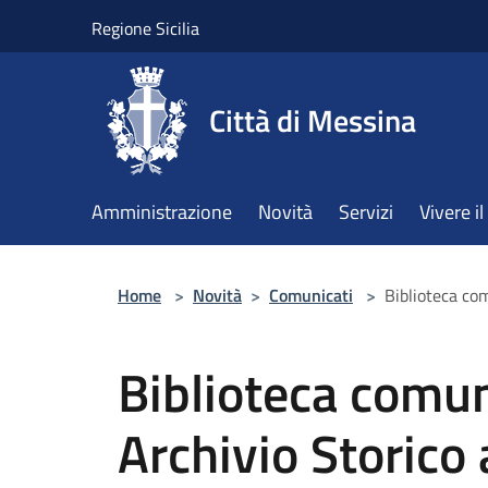
Salta al contenuto principale
Regione Sicilia
Città di Messina
Amministrazione
Novità
Servizi
Vivere 
Home
>
Novità
>
Comunicati
>
Biblioteca com
Biblioteca comun
Archivio Storico