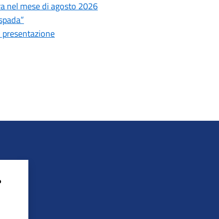
tura nel mese di agosto 2026
espada”
i presentazione
?