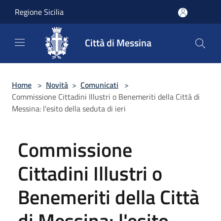
Salta al contenuto principale
Regione Sicilia
Città di Messina
Home
>
Novità
>
Comunicati
>
Commissione Cittadini Illustri o Benemeriti della Città di
Messina: l'esito della seduta di ieri
Commissione
Cittadini Illustri o
Benemeriti della Città
di Messina: l'esito