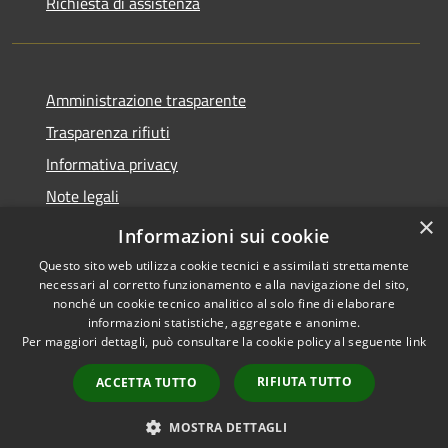
Richiesta di assistenza
Amministrazione trasparente
Trasparenza rifiuti
Informativa privacy
Note legali
×
Dichiarazione di accessibilità
Informazioni sui cookie
Questo sito web utilizza cookie tecnici e assimilati strettamente
necessari al corretto funzionamento e alla navigazione del sito,
nonché un cookie tecnico analitico al solo fine di elaborare
informazioni statistiche, aggregate e anonime.
RSS
Copyright © 2026 • Città di
Per maggiori dettagli, può consultare la cookie policy al seguente
link
Accessibilità
Messina • Powered by
Privacy
Municipium
Accesso
•
RIFIUTA TUTTO
ACCETTA TUTTO
Cookie
redazione
Mappa del sito
MOSTRA DETTAGLI