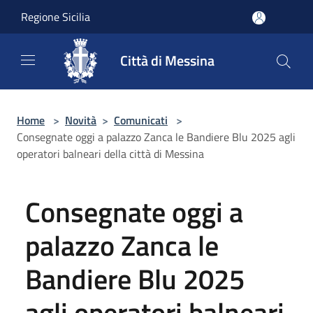
Salta al contenuto principale
Regione Sicilia
Città di Messina
Home
>
Novità
>
Comunicati
>
Consegnate oggi a palazzo Zanca le Bandiere Blu 2025 agli
operatori balneari della città di Messina
Consegnate oggi a
palazzo Zanca le
Bandiere Blu 2025
agli operatori balneari