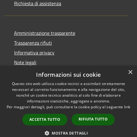
Richiesta di assistenza
Amministrazione trasparente
Trasparenza rifiuti
Informativa privacy
Note legali
×
Dichiarazione di accessibilità
Informazioni sui cookie
Questo sito web utilizza cookie tecnici e assimilati strettamente
necessari al corretto funzionamento e alla navigazione del sito,
nonché un cookie tecnico analitico al solo fine di elaborare
informazioni statistiche, aggregate e anonime.
RSS
Copyright © 2026 • Città di
Per maggiori dettagli, può consultare la cookie policy al seguente
link
Accessibilità
Messina • Powered by
Privacy
Municipium
Accesso
•
RIFIUTA TUTTO
ACCETTA TUTTO
Cookie
redazione
Mappa del sito
MOSTRA DETTAGLI