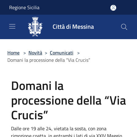
Salta al contenuto principale
Regione Sicilia
Città di Messina
Home
>
Novità
>
Comunicati
>
Domani la processione della “Via Crucis”
Domani la
processione della “Via
Crucis”
Dalle ore 19 alle 24, vietata la sosta, con zona
rimozione coatta, in entrambi i lati di via XXIV Maggio,