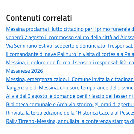
Contenuti correlati
Messina proclama il lutto cittadino per il primo funerale d
venerdì 7 agosto il commosso saluto della città ad Aless
Via Seminario Estivo, scoperto e denunciato il responsabile 
Il comandante di nave Palinuro in visita di cortesia a Pa
Messina, il dolore non ferma il senso di responsabilità: c
Messinese 2026
Messina, emergenza caldo: il Comune invita la cittadina
Tangenziale di Messina, chiusure temporanee dello svinc
Al via dal 5 agosto le domande per il rilascio dei tesseri
Biblioteca comunale e Archivio storico: gli orari di aper
Rinviata la terza edizione della “Historica Caccia al Pesc
Rally Tirreno-Messina, annullata la conferenza stampa d