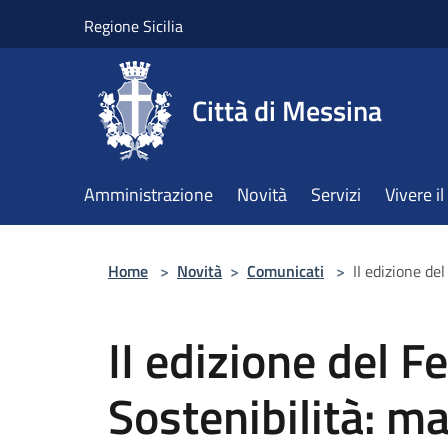
Salta al contenuto principale
Regione Sicilia
Città di Messina
Amministrazione
Novità
Servizi
Vivere 
Home
>
Novità
>
Comunicati
>
II edizione de
II edizione del Fe
Sostenibilità: m