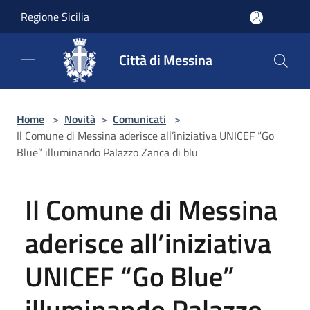
Salta al contenuto principale
Regione Sicilia
Città di Messina
Home
>
Novità
>
Comunicati
>
Il Comune di Messina aderisce all’iniziativa UNICEF “Go
Blue” illuminando Palazzo Zanca di blu
Il Comune di Messina
aderisce all’iniziativa
UNICEF “Go Blue”
illuminando Palazzo