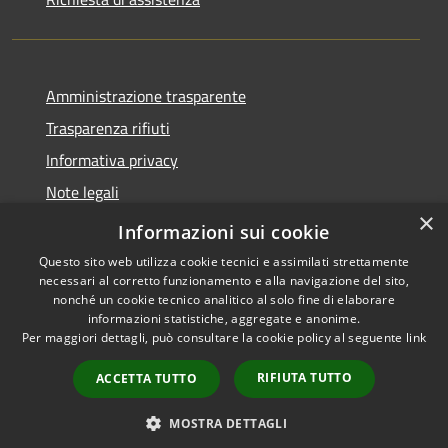
Amministrazione trasparente
Trasparenza rifiuti
Informativa privacy
Note legali
×
Dichiarazione di accessibilità
Informazioni sui cookie
Questo sito web utilizza cookie tecnici e assimilati strettamente
necessari al corretto funzionamento e alla navigazione del sito,
nonché un cookie tecnico analitico al solo fine di elaborare
informazioni statistiche, aggregate e anonime.
RSS
Copyright © 2026 • Città di
Per maggiori dettagli, può consultare la cookie policy al seguente
link
Accessibilità
Messina • Powered by
Privacy
Municipium
Accesso
•
RIFIUTA TUTTO
ACCETTA TUTTO
Cookie
redazione
Mappa del sito
MOSTRA DETTAGLI