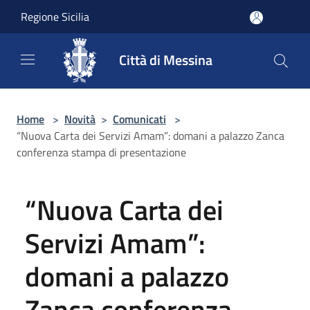
Salta al contenuto principale
Regione Sicilia
Città di Messina
Home
>
Novità
>
Comunicati
>
“Nuova Carta dei Servizi Amam”: domani a palazzo Zanca
conferenza stampa di presentazione
“Nuova Carta dei
Servizi Amam”:
domani a palazzo
Zanca conferenza