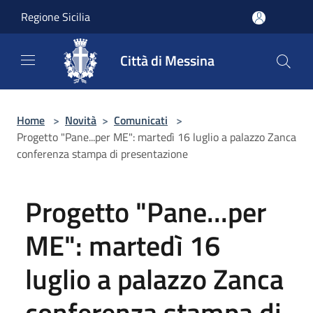
Salta al contenuto principale
Regione Sicilia
Città di Messina
Home
>
Novità
>
Comunicati
>
Progetto "Pane...per ME": martedì 16 luglio a palazzo Zanca
conferenza stampa di presentazione
Progetto "Pane...per
ME": martedì 16
luglio a palazzo Zanca
conferenza stampa di