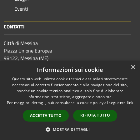
Eventi
CONTATTI
Città di Messina
Piazza Unione Europea
98122, Messina (ME)
Codice Fiscale: 00080270838
×
Informazioni sui cookie
Partita IVA: 00080270838
Questo sito web utilizza cookie tecnici e assimilati strettamente
E-mail:
protocollogenerale@comune.
messina.it
necessari al corretto funzionamento e alla navigazione del sito,
PEC:
protocollo@pec.comune.messina.it
nonché un cookie tecnico analitico al solo fine di elaborare
Centralino Unico:+39 090 7721
informazioni statistiche, aggregate e anonime.
Per maggiori dettagli, può consultare la cookie policy al seguente
link
RIFIUTA TUTTO
ACCETTA TUTTO
Prenotazione appuntamento
MOSTRA DETTAGLI
Segnalazione disservizio