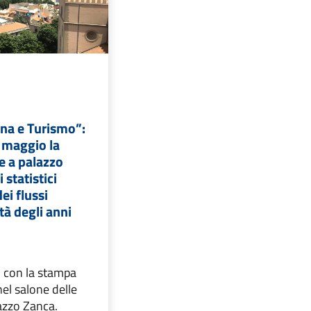
na e Turismo”:
 maggio la
e a palazzo
 statistici
ei flussi
ttà degli anni
con la stampa
nel salone delle
azzo Zanca.