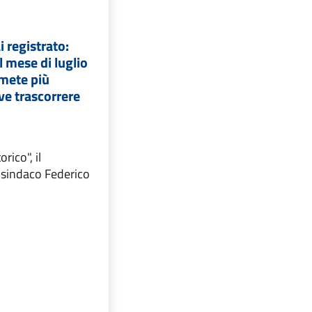
 registrato:
l mese di luglio
 mete più
ve trascorrere
rico", il
sindaco Federico