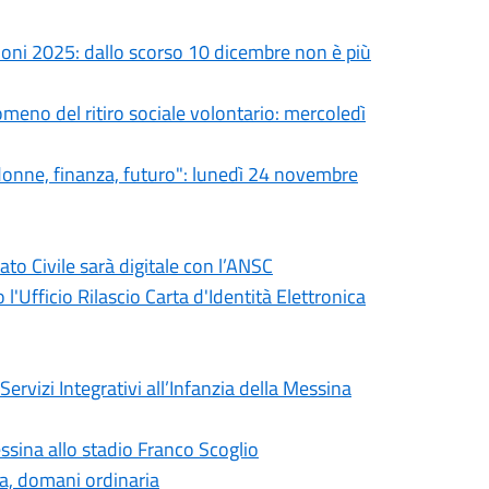
oni 2025: dallo scorso 10 dicembre non è più
eno del ritiro sociale volontario: mercoledì
donne, finanza, futuro": lunedì 24 novembre
o Civile sarà digitale con l’ANSC
l'Ufficio Rilascio Carta d'Identità Elettronica
ervizi Integrativi all’Infanzia della Messina
ssina allo stadio Franco Scoglio
ia, domani ordinaria