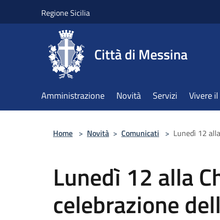
Salta al contenuto principale
Regione Sicilia
Città di Messina
Amministrazione
Novità
Servizi
Vivere 
Home
>
Novità
>
Comunicati
>
Lunedì 12 alla
Lunedì 12 alla C
celebrazione del